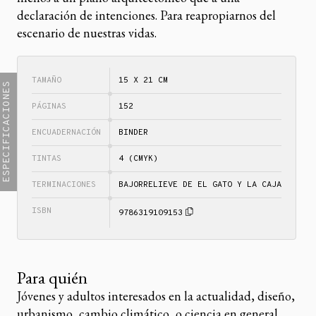
declaración de intenciones. Para reapropiarnos del
escenario de nuestras vidas.
TAMAÑO
15 X 21 CM
ESPECIFICACIONES
PÁGINAS
152
ENCUADERNACIÓN
BINDER
TINTAS
4 (CMYK)
TERMINACIONES
BAJORRELIEVE DE EL GATO Y LA CAJA
ISBN
9786319109153
Para quién
Jóvenes y adultos interesados en la actualidad, diseño,
urbanismo, cambio climático, o ciencia en general.