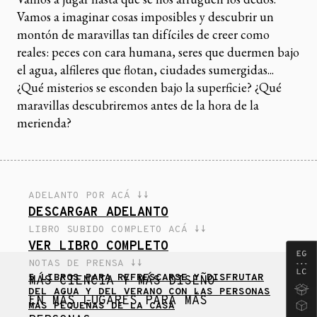
Vamos a imaginar cosas imposibles y descubrir un
montón de maravillas tan difíciles de creer como
reales: peces con cara humana, seres que duermen bajo
el agua, alfileres que flotan, ciudades sumergidas...
¿Qué misterios se esconden bajo la superficie? ¿Qué
maravillas descubriremos antes de la hora de la
merienda?
ADELANTO POR ACÁ ↓↓
DESCARGAR ADELANTO
LIBRO SUBIDO COMPLETO ACÁ ↓↓
VER LIBRO COMPLETO
NOTAS DE PRENSA ↓↓
5 LIBROS PARA REFRESCARSE Y DISFRUTAR
MÁS CIENCIA Y MÁS DISEÑO
DEL AGUA Y DEL VERANO CON LAS PERSONAS
EN MÁS LUGARES PARA MÁS
MÁS PEQUEÑAS DE LA CASA